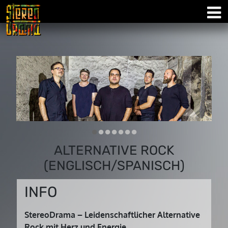
•
•
•
•
•
•
•
ALTERNATIVE ROCK
(ENGLISCH/SPANISCH)
INFO
StereoDrama – Leidenschaftlicher Alternative
Rock mit Herz und Energie